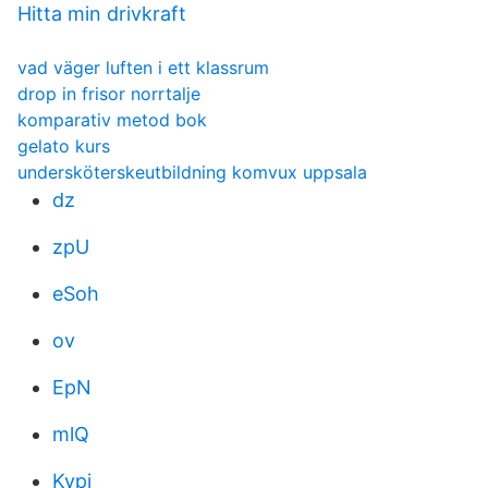
Hitta min drivkraft
vad väger luften i ett klassrum
drop in frisor norrtalje
komparativ metod bok
gelato kurs
undersköterskeutbildning komvux uppsala
dz
zpU
eSoh
ov
EpN
mlQ
Kypj